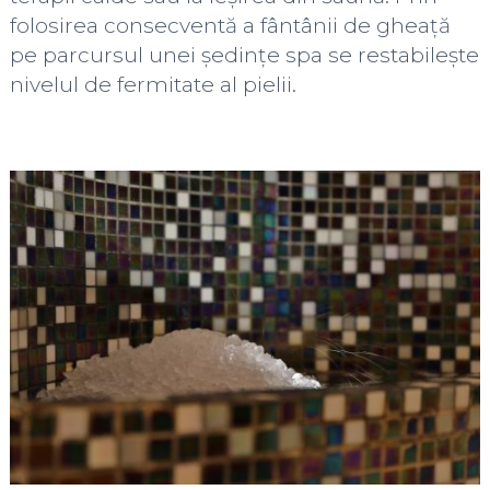
folosirea consecventă a fântânii de gheață
pe parcursul unei ședințe spa se restabilește
nivelul de fermitate al pielii.