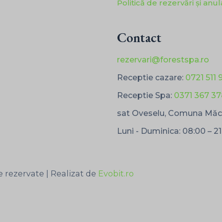
Politică de rezervări și anu
Contact
rezervari@forestspa.ro
Receptie cazare:
0721 511 
Receptie Spa:
0371 367 3
sat Oveselu, Comuna Măci
Luni - Duminica: 08:00 – 2
e rezervate | Realizat de
Evobit.ro