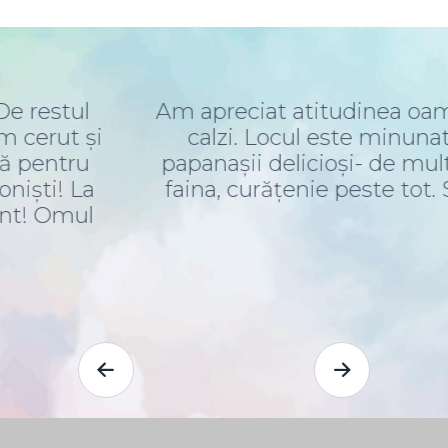
oți cei care lucrează acolo și cu care am in
 dotări pana la peisaj: mâncarea foarte gust
 mai mâncat papanași asa buni, mic dejun 
fain kid corner, m-am bucurat sa găsim carti
chiar ai ce face!
Denisa