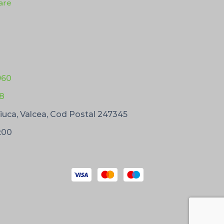
lare
960
78
uca, Valcea, Cod Postal 247345
1:00