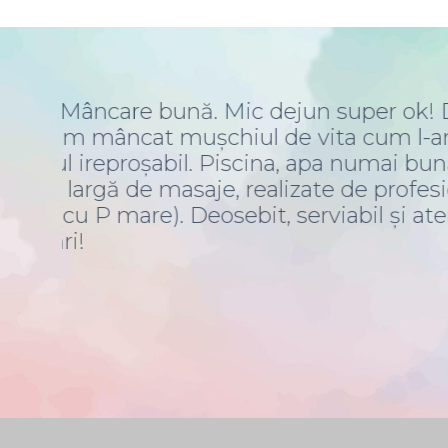
l
Am apreciat atitudinea oamenilor, t
 și
calzi. Locul este minunat, de la
u
papanașii delicioși- de mult nu am
La
faina, curățenie peste tot. Super 
ul