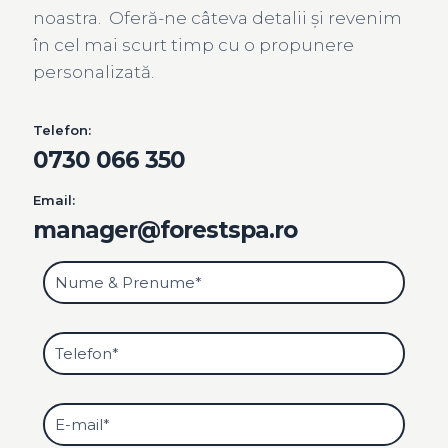
noastra. Oferă-ne câteva detalii și revenim
în cel mai scurt timp cu o propunere
personalizată.
Telefon:
0730 066 350
Email:
manager@forestspa.ro