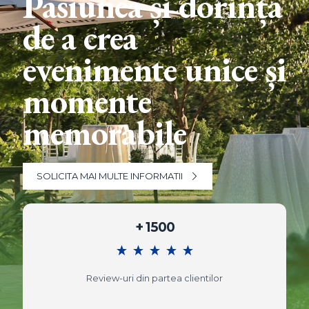
Pasiunea și dorința
de a crea
evenimente unice și
momente
memorabile
SOLICITA MAI MULTE INFORMATII
+ 1500
Review-uri din partea clientilor