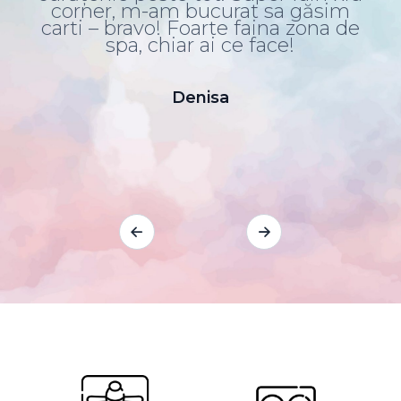
corner, m-am bucurat sa găsim
a
i!
carti – bravo! Foarte faina zona de
spa, chiar ai ce face!
e
p
t,
e
Denisa