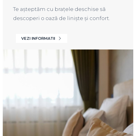
Te așteptăm cu brațele deschise să
descoperi o oază de liniște și confort.
VEZI INFORMATII