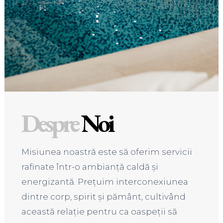
Despre
Noi
Misiunea noastră este să oferim servicii
rafinate într-o ambianță caldă și
energizantă. Prețuim interconexiunea
dintre corp, spirit și pământ, cultivând
această relație pentru ca oaspeții să