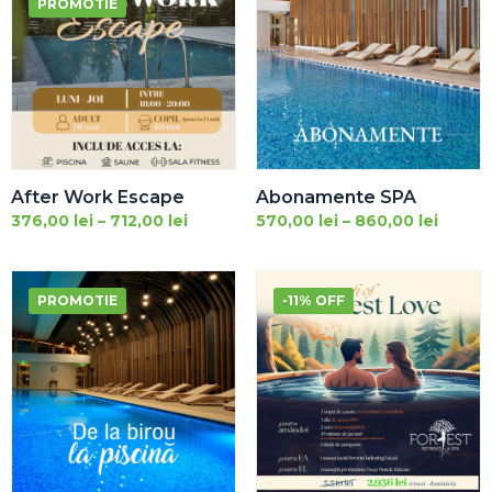
PROMOTIE
After Work Escape
Abonamente SPA
376,00
lei
–
712,00
lei
570,00
lei
–
860,00
lei
PROMOTIE
-11% OFF