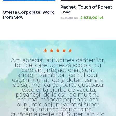
Pachet: Touch of Forest
Love
Oferta Corporate: Work
from SPA
Prețul
Prețul
2.936,00
lei
3.310,00
lei
inițial
curen
a
este:
fost:
2.936,0
3.310,00 lei.
e
Am apreciat atitudinea oamenilor,
.
toți cei care lucrează acolo și cu
r
care am interacționat sunt
amabili, zâmbitori, calzi. Locul
nu
este minunat, de la dotări pana la
c
peisaj: mâncarea foarte gustoasa
t
(excelenta ciorba de vacuta,
d
papanașii delicioși- de mult nu
s
ci
am mai mâncat papanași asa
buni, mic dejun variat si super
e
bun), muzica foarte faina,
e
curățenie peste tot. Super fain kid