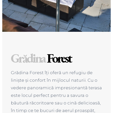
Grădina
Forest
Grădina Forest îți oferă un refugiu de
liniște și confort în mijlocul naturii. Cu o
vedere panoramică impresionantă terasa
este locul perfect pentru a savura o
băutură răcoritoare sau o cină delicioasă,
în timp ce te bucuri de aerul proaspăt,